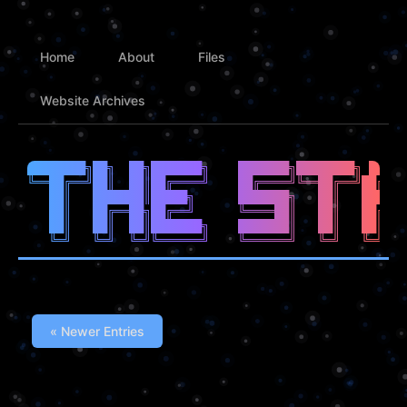
Home
About
Files
Website Archives
████████╗██╗  ██╗███████╗    ███████╗████████╗ █████
╚══██╔══╝██║  ██║██╔════╝    ██╔════╝╚══██╔══╝██╔══█
   ██║   ███████║█████╗      ███████╗   ██║   ██████
   ██║   ██╔══██╗██╔══╝      ╚════██║   ██║   ██╔══█
   ██║   ██║  ██║███████╗    ███████║   ██║   ██║  █
« Newer Entries