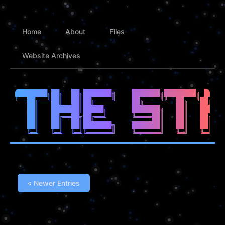
Home
About
Files
Website Archives
████████╗██╗  ██╗███████╗    ███████╗████████╗ █████
╚══██╔══╝██║  ██║██╔════╝    ██╔════╝╚══██╔══╝██╔══█
   ██║   ███████║█████╗      ███████╗   ██║   ██████
   ██║   ██╔══██╗██╔══╝      ╚════██║   ██║   ██╔══█
   ██║   ██║  ██║███████╗    ███████║   ██║   ██║  █
« Newer Entries