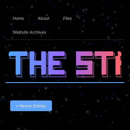
Home
About
Files
Website Archives
████████╗██╗  ██╗███████╗    ███████╗████████╗ █████
╚══██╔══╝██║  ██║██╔════╝    ██╔════╝╚══██╔══╝██╔══█
   ██║   ███████║█████╗      ███████╗   ██║   ██████
   ██║   ██╔══██╗██╔══╝      ╚════██║   ██║   ██╔══█
   ██║   ██║  ██║███████╗    ███████║   ██║   ██║  █
« Newer Entries