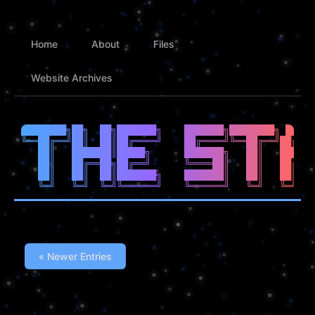
Home
About
Files
Website Archives
████████╗██╗  ██╗███████╗    ███████╗████████╗ █████
╚══██╔══╝██║  ██║██╔════╝    ██╔════╝╚══██╔══╝██╔══█
   ██║   ███████║█████╗      ███████╗   ██║   ██████
   ██║   ██╔══██╗██╔══╝      ╚════██║   ██║   ██╔══█
   ██║   ██║  ██║███████╗    ███████║   ██║   ██║  █
« Newer Entries