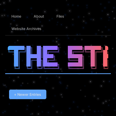
Home
About
Files
Website Archives
████████╗██╗  ██╗███████╗    ███████╗████████╗ █████
╚══██╔══╝██║  ██║██╔════╝    ██╔════╝╚══██╔══╝██╔══█
   ██║   ███████║█████╗      ███████╗   ██║   ██████
   ██║   ██╔══██╗██╔══╝      ╚════██║   ██║   ██╔══█
   ██║   ██║  ██║███████╗    ███████║   ██║   ██║  █
« Newer Entries