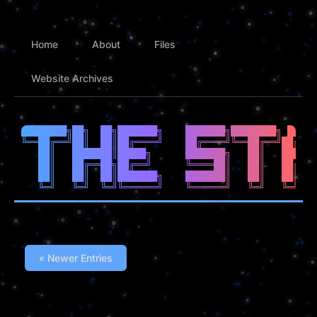
Home
About
Files
Website Archives
████████╗██╗  ██╗███████╗    ███████╗████████╗ █████
╚══██╔══╝██║  ██║██╔════╝    ██╔════╝╚══██╔══╝██╔══█
   ██║   ███████║█████╗      ███████╗   ██║   ██████
   ██║   ██╔══██╗██╔══╝      ╚════██║   ██║   ██╔══█
   ██║   ██║  ██║███████╗    ███████║   ██║   ██║  █
« Newer Entries