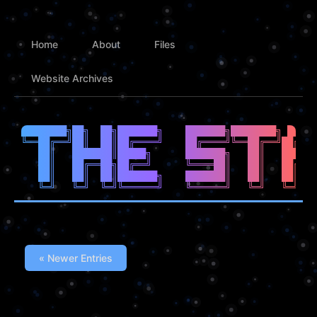
Home
About
Files
Website Archives
████████╗██╗  ██╗███████╗    ███████╗████████╗ █████
╚══██╔══╝██║  ██║██╔════╝    ██╔════╝╚══██╔══╝██╔══█
   ██║   ███████║█████╗      ███████╗   ██║   ██████
   ██║   ██╔══██╗██╔══╝      ╚════██║   ██║   ██╔══█
   ██║   ██║  ██║███████╗    ███████║   ██║   ██║  █
« Newer Entries