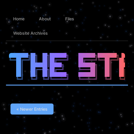
Home
About
Files
Website Archives
████████╗██╗  ██╗███████╗    ███████╗████████╗ █████
╚══██╔══╝██║  ██║██╔════╝    ██╔════╝╚══██╔══╝██╔══█
   ██║   ███████║█████╗      ███████╗   ██║   ██████
   ██║   ██╔══██╗██╔══╝      ╚════██║   ██║   ██╔══█
   ██║   ██║  ██║███████╗    ███████║   ██║   ██║  █
« Newer Entries