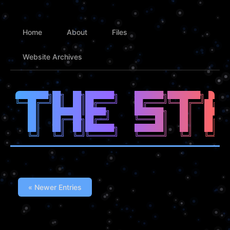
Home
About
Files
Website Archives
████████╗██╗  ██╗███████╗    ███████╗████████╗ █████
╚══██╔══╝██║  ██║██╔════╝    ██╔════╝╚══██╔══╝██╔══█
   ██║   ███████║█████╗      ███████╗   ██║   ██████
   ██║   ██╔══██╗██╔══╝      ╚════██║   ██║   ██╔══█
   ██║   ██║  ██║███████╗    ███████║   ██║   ██║  █
« Newer Entries