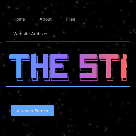
Home
About
Files
Website Archives
████████╗██╗  ██╗███████╗    ███████╗████████╗ █████
╚══██╔══╝██║  ██║██╔════╝    ██╔════╝╚══██╔══╝██╔══█
   ██║   ███████║█████╗      ███████╗   ██║   ██████
   ██║   ██╔══██╗██╔══╝      ╚════██║   ██║   ██╔══█
   ██║   ██║  ██║███████╗    ███████║   ██║   ██║  █
« Newer Entries