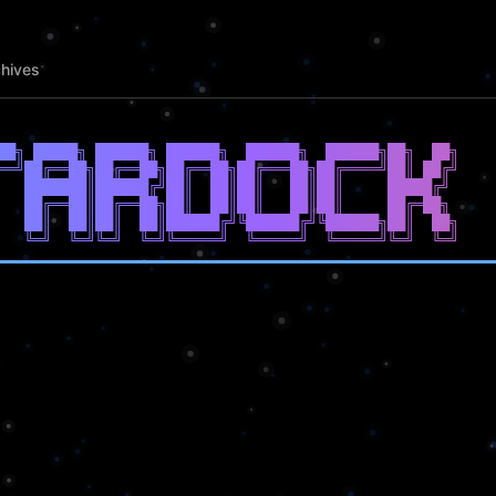
hives
██╗ █████╗ ██████╗ ██████╗  ██████╗  ██████╗██╗  ██╗

══╝██╔══██╗██╔══██╗██╔══██╗██╔═══██╗██╔════╝██║ ██╔╝

   ███████║██████╔╝██║  ██║██║   ██║██║     █████╔╝ 

   ██╔══██║██╔══██╗██║  ██║██║   ██║██║     ██╔═██╗ 

   ██║  ██║██║  ██║██████╔╝╚██████╔╝╚██████╗██║  ██╗
