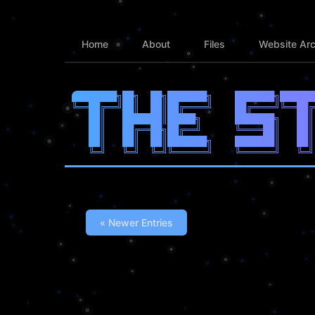
Home
About
Files
Website Arc
████████╗██╗  ██╗███████╗    ███████╗██████
╚══██╔══╝██║  ██║██╔════╝    ██╔════╝╚══██╔
   ██║   ███████║█████╗      ███████╗   ██║
   ██║   ██╔══██╗██╔══╝      ╚════██║   ██║
   ██║   ██║  ██║███████╗    ███████║   ██║
« Newer Entries