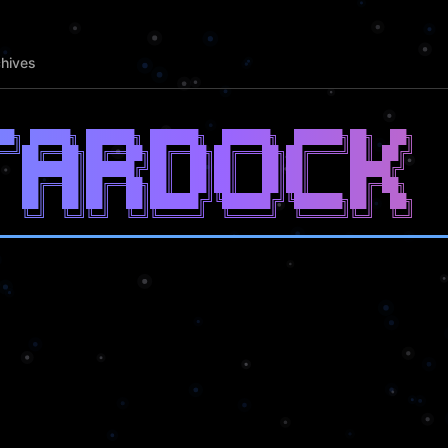
hives
██╗ █████╗ ██████╗ ██████╗  ██████╗  ██████╗██╗  ██╗

══╝██╔══██╗██╔══██╗██╔══██╗██╔═══██╗██╔════╝██║ ██╔╝

   ███████║██████╔╝██║  ██║██║   ██║██║     █████╔╝ 

   ██╔══██║██╔══██╗██║  ██║██║   ██║██║     ██╔═██╗ 

   ██║  ██║██║  ██║██████╔╝╚██████╔╝╚██████╗██║  ██╗
