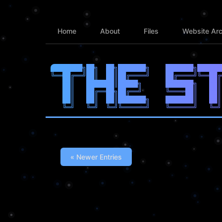
Home
About
Files
Website Arc
████████╗██╗  ██╗███████╗    ███████╗██████
╚══██╔══╝██║  ██║██╔════╝    ██╔════╝╚══██╔
   ██║   ███████║█████╗      ███████╗   ██║
   ██║   ██╔══██╗██╔══╝      ╚════██║   ██║
   ██║   ██║  ██║███████╗    ███████║   ██║
« Newer Entries