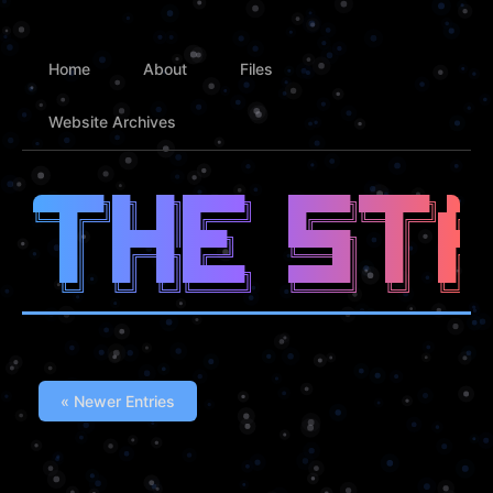
Home
About
Files
Website Archives
████████╗██╗  ██╗███████╗    ███████╗████████╗ █████
╚══██╔══╝██║  ██║██╔════╝    ██╔════╝╚══██╔══╝██╔══█
   ██║   ███████║█████╗      ███████╗   ██║   ██████
   ██║   ██╔══██╗██╔══╝      ╚════██║   ██║   ██╔══█
   ██║   ██║  ██║███████╗    ███████║   ██║   ██║  █
« Newer Entries