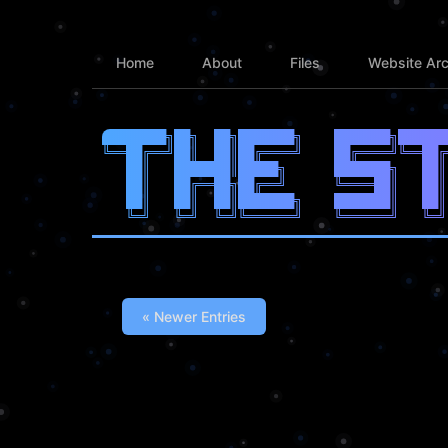
Home
About
Files
Website Arc
████████╗██╗  ██╗███████╗    ███████╗██████
╚══██╔══╝██║  ██║██╔════╝    ██╔════╝╚══██╔
   ██║   ███████║█████╗      ███████╗   ██║
   ██║   ██╔══██╗██╔══╝      ╚════██║   ██║
   ██║   ██║  ██║███████╗    ███████║   ██║
« Newer Entries