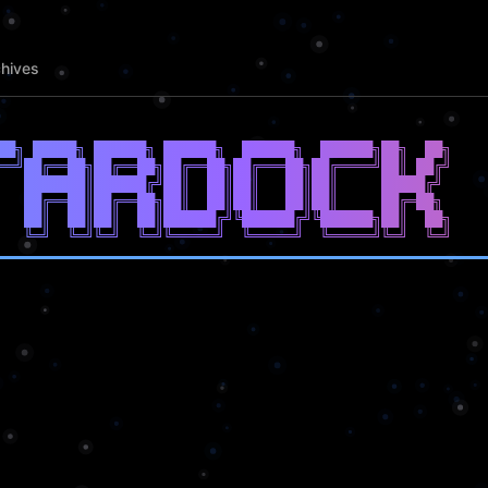
hives
██╗ █████╗ ██████╗ ██████╗  ██████╗  ██████╗██╗  ██╗

══╝██╔══██╗██╔══██╗██╔══██╗██╔═══██╗██╔════╝██║ ██╔╝

   ███████║██████╔╝██║  ██║██║   ██║██║     █████╔╝ 

   ██╔══██║██╔══██╗██║  ██║██║   ██║██║     ██╔═██╗ 

   ██║  ██║██║  ██║██████╔╝╚██████╔╝╚██████╗██║  ██╗
