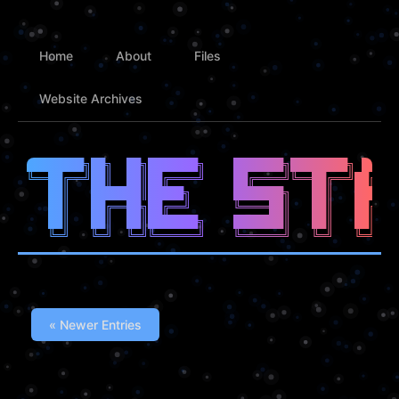
Home
About
Files
Website Archives
████████╗██╗  ██╗███████╗    ███████╗████████╗ █████
╚══██╔══╝██║  ██║██╔════╝    ██╔════╝╚══██╔══╝██╔══█
   ██║   ███████║█████╗      ███████╗   ██║   ██████
   ██║   ██╔══██╗██╔══╝      ╚════██║   ██║   ██╔══█
   ██║   ██║  ██║███████╗    ███████║   ██║   ██║  █
« Newer Entries