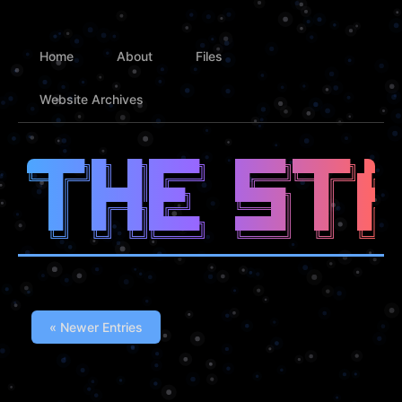
Home
About
Files
Website Archives
████████╗██╗  ██╗███████╗    ███████╗████████╗ █████
╚══██╔══╝██║  ██║██╔════╝    ██╔════╝╚══██╔══╝██╔══█
   ██║   ███████║█████╗      ███████╗   ██║   ██████
   ██║   ██╔══██╗██╔══╝      ╚════██║   ██║   ██╔══█
   ██║   ██║  ██║███████╗    ███████║   ██║   ██║  █
« Newer Entries